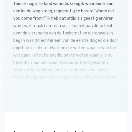
Toen ik nog in Ierland woonde, kreeg ik wanneer ik aan
een Ier de weg vroeg, regelmatig te horen: “Where did
you come from?” Ik heb dat altijd als geestig ervaren,
want wat maakt dat nou uit … Toen ik aan dit artikel
over de dierenarts van de toekomst en dierenwelzijn
begon was dit echter een van de eerste dingen die door
mijn hoofd schoot. Want om te weten waar je naartoe
wilt gaan, is het belangrijk, om te weten waar je je nu
bevindt, maar ook waar je vandaan bent gekomen.
Alleen zo kun je leren van het verleden en de beste
route uitstippelen naar waar je heen wilt. Om die reden
is het interessant eerst terug te gaan naar ons
veterinaire verleden. Immers, op dit moment zijn wij de
dierenartsen van de toekomst van toen.