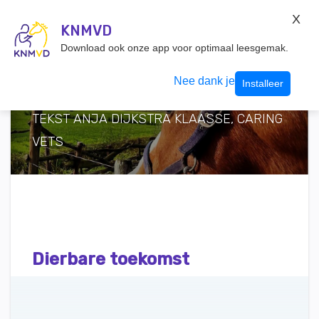
KNMvD Konnect
X
KNMVD.NL
KNMVD
Inloggen
Download ook onze app voor optimaal leesgemak.
Nee dank je
Installeer
TEKST ANJA DIJKSTRA KLAASSE, CARING
VETS
Dierbare toekomst