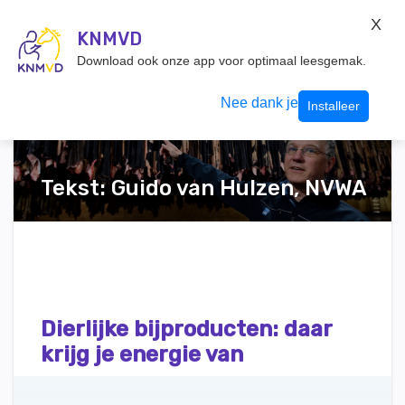
KNMvD Konnect
X
KNMVD.NL
KNMVD
Inloggen
Download ook onze app voor optimaal leesgemak.
Nee dank je
Installeer
Tekst: Guido van Hulzen, NVWA
Dierlijke bijproducten: daar
krijg je energie van