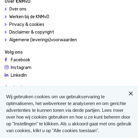
Over KNMvD
Over ons
Werken bij de KNMvD
Privacy & cookies
Disclaimer & copyright
Algemene (leverings)voorwaarden
Volg ons
Facebook
Instagram
LinkedIn
Contact
De Molen 94
Wij gebruiken cookies om uw gebruikservaring te
3995 AX Houten
optimaliseren, het webverkeer te analyseren en om gerichte
advertenties te kunnen tonen via derde partijen. Lees meer
0306348900
over hoe wij cookies gebruiken en hoe u ze kunt beheren door
Meer contact
op "Instellingen" te klikken. Als u akkoord gaat met ons gebruik
Veterinair Vangnet
van cookies, klikt u op "Alle cookies toestaan".
Pers