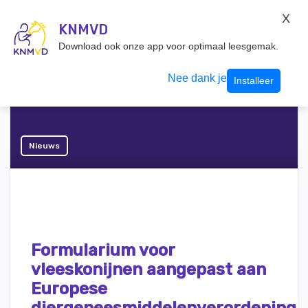
KNMvD Konnect
X
KNMVD.NL
KNMVD
Inloggen
Download ook onze app voor optimaal leesgemak.
Nee dank je
Installeer
Nieuws
Formularium voor
vleeskonijnen aangepast aan
Europese