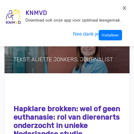
KNMvD Konnect
X
KNMVD.NL
KNMVD
Inloggen
Download ook onze app voor optimaal leesgemak.
Nee dank je
Installeer
TEKST: ALIËTTE JONKERS, JOURNALIST
Hapklare brokken: wel of geen
euthanasie: rol van dierenarts
onderzocht in unieke