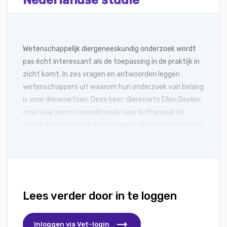
Nederlandse studie
Wetenschappelijk diergeneeskundig onderzoek wordt
pas écht interessant als de toepassing in de praktijk in
zicht komt. In zes vragen en antwoorden leggen
wetenschappers uit waarom hun onderzoek van belang
is voor dierenartsen. Deze keer: dierenarts Ellen Deelen
over haar promotieonderzoek naar euthanasie bij
dieren. Daarin belicht ze met name de professionele rol
en het besluitvormingsproces van de dierenarts.
Lees verder door in te loggen
Inloggen via Vet-login