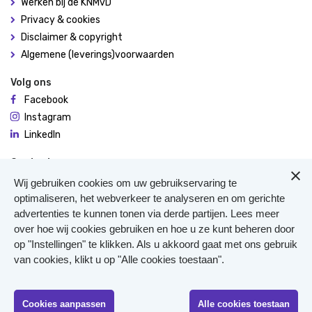
Werken bij de KNMvD
Privacy & cookies
Disclaimer & copyright
Algemene (leverings)voorwaarden
Volg ons
Facebook
Instagram
LinkedIn
Contact
De Molen 94
Wij gebruiken cookies om uw gebruikservaring te
3995 AX Houten
optimaliseren, het webverkeer te analyseren en om gerichte
advertenties te kunnen tonen via derde partijen. Lees meer
0306348900
over hoe wij cookies gebruiken en hoe u ze kunt beheren door
Meer contact
op "Instellingen" te klikken. Als u akkoord gaat met ons gebruik
Veterinair Vangnet
van cookies, klikt u op "Alle cookies toestaan".
Pers
Klachten
KvK 40477835
Cookies aanpassen
Alle cookies toestaan