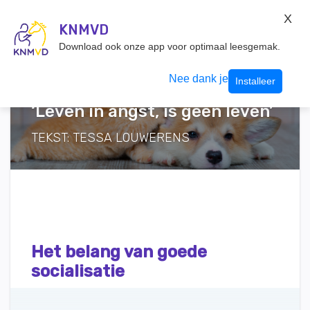
KNMvD Konnect
X
KNMVD.NL
KNMVD
Inloggen
Download ook onze app voor optimaal leesgemak.
Nee dank je
Installeer
‘Leven in angst, is geen leven’
TEKST: TESSA LOUWERENS
Het belang van goede
socialisatie