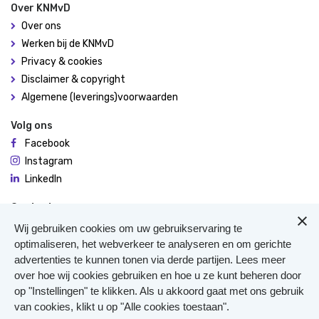
Over KNMvD
Over ons
Werken bij de KNMvD
Privacy & cookies
Disclaimer & copyright
Algemene (leverings)voorwaarden
Volg ons
Facebook
Instagram
LinkedIn
Contact
De Molen 94
Wij gebruiken cookies om uw gebruikservaring te
3995 AX Houten
optimaliseren, het webverkeer te analyseren en om gerichte
advertenties te kunnen tonen via derde partijen. Lees meer
0306348900
over hoe wij cookies gebruiken en hoe u ze kunt beheren door
Meer contact
op "Instellingen" te klikken. Als u akkoord gaat met ons gebruik
Veterinair Vangnet
van cookies, klikt u op "Alle cookies toestaan".
Pers