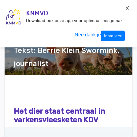
KNMvD Konnect
X
KNMVD.NL
KNMVD
Inloggen
Download ook onze app voor optimaal leesgemak.
Nee dank je
Installeer
Tekst: Berrie Klein Swormink,
journalist
Het dier staat centraal in
varkensvleesketen KDV