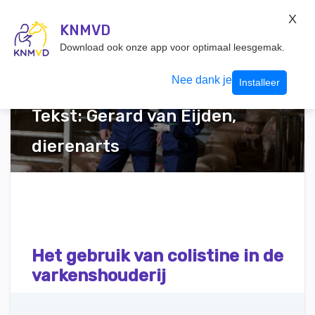
KNMvD Konnect
X
KNMVD.NL
KNMVD
Inloggen
Download ook onze app voor optimaal leesgemak.
Nee dank je
Installeer
Tekst: Gerard van Eijden,
dierenarts
Het gebruik van colistine in de
varkenshouderij