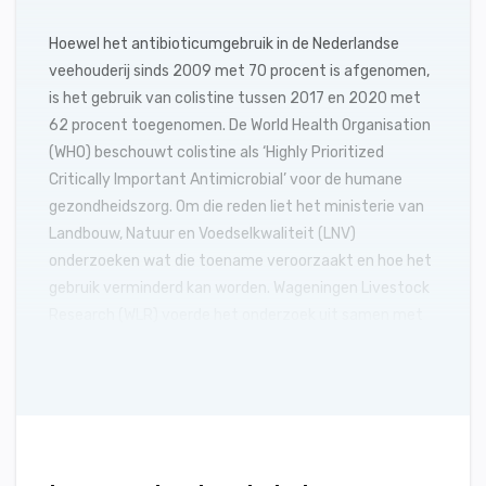
Hoewel het antibioticumgebruik in de Nederlandse
veehouderij sinds 2009 met 70 procent is afgenomen,
is het gebruik van colistine tussen 2017 en 2020 met
62 procent toegenomen. De World Health Organisation
(WHO) beschouwt colistine als ‘Highly Prioritized
Critically Important Antimicrobial’ voor de humane
gezondheidszorg. Om die reden liet het ministerie van
Landbouw, Natuur en Voedselkwaliteit (LNV)
onderzoeken wat die toename veroorzaakt en hoe het
gebruik verminderd kan worden. Wageningen Livestock
Research (WLR) voerde het onderzoek uit samen met
Royal GD. Het rapport ‘Colistinegebruik in de
veehouderij’ is onlangs gepubliceerd.