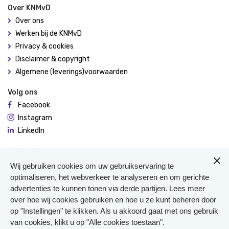
Over KNMvD
Over ons
Werken bij de KNMvD
Privacy & cookies
Disclaimer & copyright
Algemene (leverings)voorwaarden
Volg ons
Facebook
Instagram
LinkedIn
Contact
De Molen 94
Wij gebruiken cookies om uw gebruikservaring te
3995 AX Houten
optimaliseren, het webverkeer te analyseren en om gerichte
advertenties te kunnen tonen via derde partijen. Lees meer
0306348900
over hoe wij cookies gebruiken en hoe u ze kunt beheren door
Meer contact
op "Instellingen" te klikken. Als u akkoord gaat met ons gebruik
Veterinair Vangnet
van cookies, klikt u op "Alle cookies toestaan".
Pers