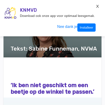
KNMvD Konnect
X
KNMVD.NL
KNMVD
Inloggen
Download ook onze app voor optimaal leesgemak.
Nee dank je
Installeer
Tekst: Sabine Funneman, NVWA
‘Ik ben niet geschikt om een
beetje op de winkel te passen.’