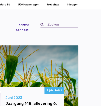
Word lid
UDN-aanvragen
Webshop
Inloggen
KNMvD
Konnect
Tijdschrift
Juni 2023
Jaargang 148, aflevering 6,