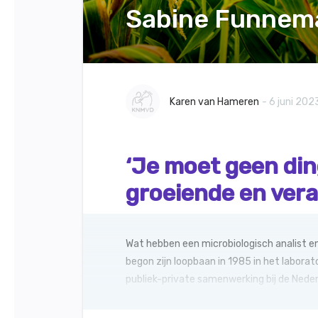
Sabine Funnem
Karen van Hameren
- 6 juni 202
‘Je moet geen din
groeiende en ver
Wat hebben een microbiologisch analist en
begon zijn loopbaan in 1985 in het laborato
publiek-private samenwerking bij de Nede