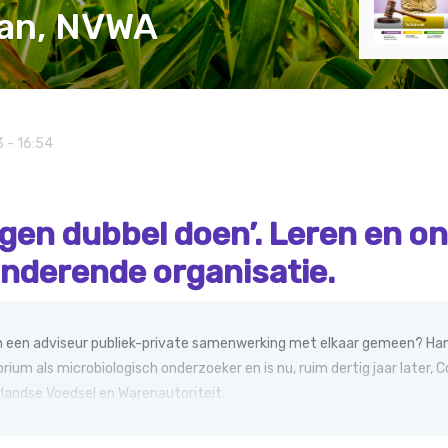
an, NVWA
3 - 16:54
gen dubbel doen’. Leren en on
anderende organisatie.
 een adviseur publiek-private samenwerking met elkaar gemeen? Hans v
rium als microbiologisch onderzoeker en is nu, ruim dertig jaar later, 
rlandse Voedsel en Warenautoriteit.