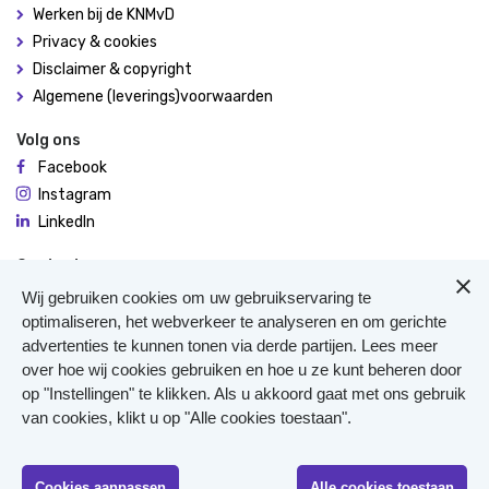
Werken bij de KNMvD
Privacy & cookies
Disclaimer & copyright
Algemene (leverings)voorwaarden
Volg ons
Facebook
Instagram
LinkedIn
Contact
De Molen 94
Wij gebruiken cookies om uw gebruikservaring te
3995 AX Houten
optimaliseren, het webverkeer te analyseren en om gerichte
advertenties te kunnen tonen via derde partijen. Lees meer
0306348900
over hoe wij cookies gebruiken en hoe u ze kunt beheren door
Meer contact
op "Instellingen" te klikken. Als u akkoord gaat met ons gebruik
Veterinair Vangnet
van cookies, klikt u op "Alle cookies toestaan".
Pers
Klachten
KvK 40477835
Cookies aanpassen
Alle cookies toestaan