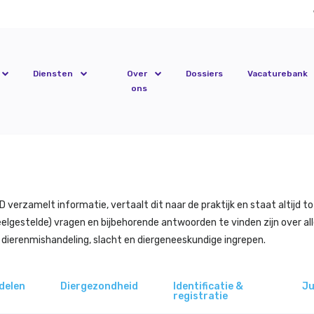
Diensten
Over
Dossiers
Vacaturebank
ons
erzamelt informatie, vertaalt dit naar de praktijk en staat altijd to
elgestelde) vragen en bijbehorende antwoorden te vinden zijn over all
r dierenmishandeling, slacht en diergeneeskundige ingrepen.
delen
Diergezondheid
Identificatie &
Ju
registratie