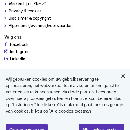
Werken bij de KNMvD
Privacy & cookies
Disclaimer & copyright
Algemene (leverings)voorwaarden
Volg ons
Facebook
Instagram
LinkedIn
Contact
De Molen 94
Wij gebruiken cookies om uw gebruikservaring te
3995 AX Houten
optimaliseren, het webverkeer te analyseren en om gerichte
advertenties te kunnen tonen via derde partijen. Lees meer
0306348900
over hoe wij cookies gebruiken en hoe u ze kunt beheren door
Meer contact
op "Instellingen" te klikken. Als u akkoord gaat met ons gebruik
Veterinair Vangnet
van cookies, klikt u op "Alle cookies toestaan".
Pers
Klachten
KvK 40477835
Cookies aanpassen
Alle cookies toestaan