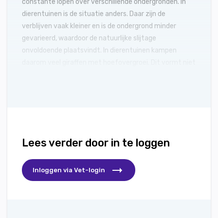
constante lopen over verschillende ondergronden. In
dierentuinen is de situatie anders. Daar zijn de
verblijven vaak kleiner en is de ondergrond minder
gevarieerd, waardoor de natuurlijke slijtage
onvoldoende plaatsvindt. In dierentuinen kampen
daarom veel giraffen met hoefovergroei. Dit vormt niet
alleen een esthetisch probleem, maar kan leiden tot
ernstige orthopedische en systemische complicaties.
Lees verder door in te loggen
Inloggen via Vet-login