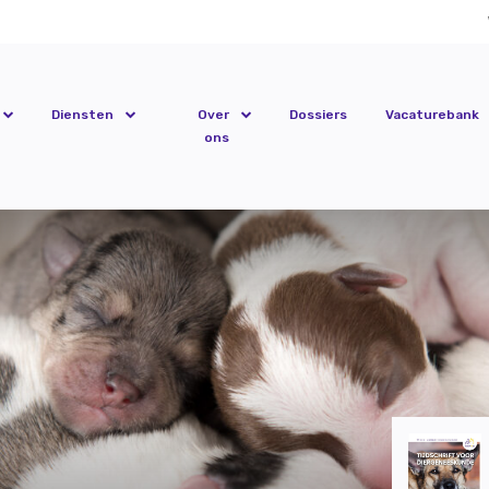
Diensten
Over
Dossiers
Vacaturebank
ons