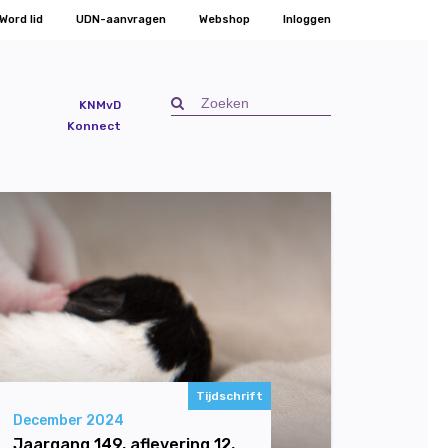
Word lid
UDN-aanvragen
Webshop
Inloggen
KNMvD
Konnect
Tijdschrift
December 2024
Jaargang 149, aflevering 12,