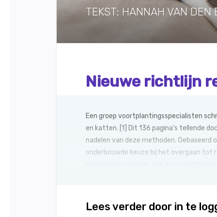
TEKST: HANNAH VAN DEN 
Nieuwe richtlijn 
Een groep voortplantingsspecialisten schr
en katten. [1] Dit 136 pagina’s tellende 
nadelen van deze methoden. Gebaseerd op 
onderbouwde keuze bij het overgaan tot 
reproductiecontrole, ook om zwerfdierpop
Lees verder door in te lo