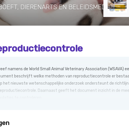
BOEFT, DIERENARTS EN BELEIDSMEDEWERK
reproductiecontrole
eef namens de World Small Animal Veterinary Association (WSAVA) een 
document beschrijft welke methoden van reproductiecontrole er bestaa
het nieuwste wetenschappelijke onderzoek ondersteunt de richtlijn 
reproductiecontrole. Daarnaast geeft het document inzicht in de me
ulaties te controleren.
ggen