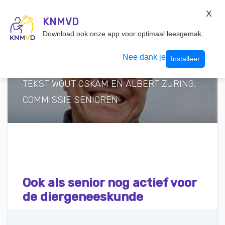
KNMvD Konnect
X
KNMVD.NL
KNMVD
Inloggen
Download ook onze app voor optimaal leesgemak.
Nee dank je
Installeer
TEKST WOUT OSKAM EN ALBERT ZURING,
COMMISSIE SENIOREN
Ook als senior nog actief voor
de diergeneeskunde