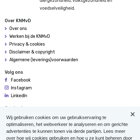
diergezondheid, volksgezondheid en
voedselveiligheid.
Over KNMvD
Over ons
Werken bij de KNMvD
Privacy & cookies
Disclaimer & copyright
Algemene (leverings)voorwaarden
Volg ons
Facebook
Instagram
LinkedIn
Contact
De Molen 94
Wij gebruiken cookies om uw gebruikservaring te
3995 AX Houten
optimaliseren, het webverkeer te analyseren en om gerichte
advertenties te kunnen tonen via derde partijen. Lees meer
0306348900
over hoe wij cookies gebruiken en hoe u ze kunt beheren door
Meer contact