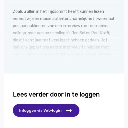
Zoals u allen in het Tijdschrift heeft kunnen lezen
nemen wij een mooie activiteit, namelijk het tweemaal
per jaar publiceren van een interview met een senior
collega, over van onze collega’s Jan Sol en Paul Knijff,
die dit acht jaar met veel inzet hebben gedaan. Het
leek ons gepast ons eerste interview te hebben met
hen, bij Jan in de rust van zijn woning in een buitenwijk
van Zwolle.
Lees verder door in te loggen
Inloggen via Vet-login