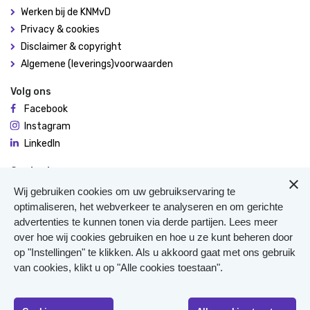
Werken bij de KNMvD
Privacy & cookies
Disclaimer & copyright
Algemene (leverings)voorwaarden
Volg ons
Facebook
Instagram
LinkedIn
Contact
De Molen 94
Wij gebruiken cookies om uw gebruikservaring te
3995 AX Houten
optimaliseren, het webverkeer te analyseren en om gerichte
advertenties te kunnen tonen via derde partijen. Lees meer
0306348900
over hoe wij cookies gebruiken en hoe u ze kunt beheren door
Meer contact
op "Instellingen" te klikken. Als u akkoord gaat met ons gebruik
Veterinair Vangnet
van cookies, klikt u op "Alle cookies toestaan".
Pers
Klachten
KvK 40477835