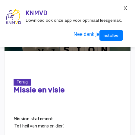
KNMvD Konnect
X
KNMVD.NL
KNMVD
Inloggen
Download ook onze app voor optimaal leesgemak.
Nee dank je
Installeer
Terug
Missie en visie
Mission statement
‘Tot heil van mens en dier’.