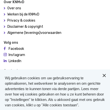
Over KNMvD
Over ons
Werken bij de KNMvD
Privacy & cookies
Disclaimer & copyright
Algemene (leverings)voorwaarden
Volg ons
Facebook
Instagram
LinkedIn
Contact
De Molen 94
Wij gebruiken cookies om uw gebruikservaring te
3995 AX Houten
optimaliseren, het webverkeer te analyseren en om gerichte
advertenties te kunnen tonen via derde partijen. Lees meer
0306348900
over hoe wij cookies gebruiken en hoe u ze kunt beheren door
Meer contact
op "Instellingen" te klikken. Als u akkoord gaat met ons gebruik
Veterinair Vangnet
van cookies, klikt u op "Alle cookies toestaan".
Pers