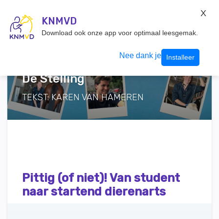
KNMvD Konnect
X
KNMVD.NL
KNMVD
Inloggen
Download ook onze app voor optimaal leesgemak.
Nee dank je
Installeer
De Stelling
TEKST: KAREN VAN HAMEREN
Pittig (of niet)! Van student
naar startend dierenarts