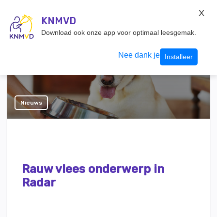
KNMvD Konnect
X
KNMVD.NL
KNMVD
Inloggen
Download ook onze app voor optimaal leesgemak.
Nee dank je
Installeer
Nieuws
Rauw vlees onderwerp in
Radar