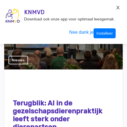
KNMvD Konnect
X
KNMVD.NL
KNMVD
Inloggen
Download ook onze app voor optimaal leesgemak.
Nee dank je
Installeer
Nieuws
Terugblik: AI in de
gezelschapsdierenpraktijk
leeft sterk onder