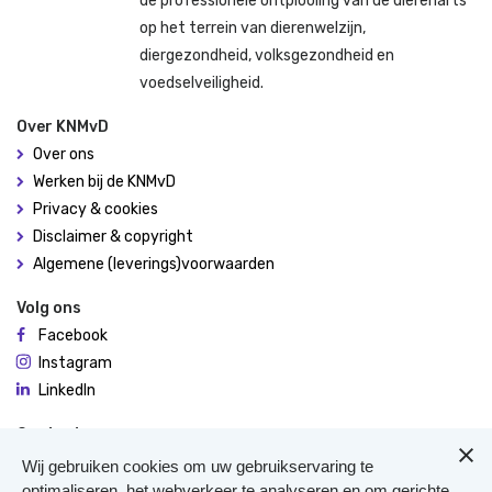
de professionele ontplooiing van de dierenarts
op het terrein van dierenwelzijn,
diergezondheid, volksgezondheid en
voedselveiligheid.
Over KNMvD
Over ons
Werken bij de KNMvD
Privacy & cookies
Disclaimer & copyright
Algemene (leverings)voorwaarden
Volg ons
Facebook
Instagram
LinkedIn
Contact
De Molen 94
Wij gebruiken cookies om uw gebruikservaring te
3995 AX Houten
optimaliseren, het webverkeer te analyseren en om gerichte