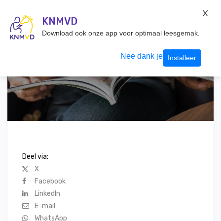
KNMvD Konnect
X
KNMVD.NL
KNMVD
Inloggen
Download ook onze app voor optimaal leesgemak.
Nee dank je
Installeer
Deel via:
X
Facebook
LinkedIn
E-mail
WhatsApp