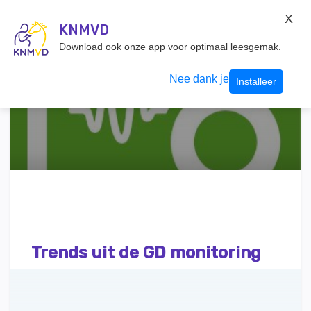
KNMvD Konnect
X
KNMVD.NL
KNMVD
Inloggen
Download ook onze app voor optimaal leesgemak.
Nee dank je
Installeer
Trends uit de GD monitoring