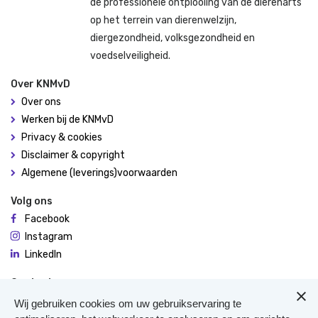
de professionele ontplooiing van de dierenarts
op het terrein van dierenwelzijn,
diergezondheid, volksgezondheid en
voedselveiligheid.
Over KNMvD
Over ons
Werken bij de KNMvD
Privacy & cookies
Disclaimer & copyright
Algemene (leverings)voorwaarden
Volg ons
Facebook
Instagram
LinkedIn
Contact
De Molen 94
Wij gebruiken cookies om uw gebruikservaring te