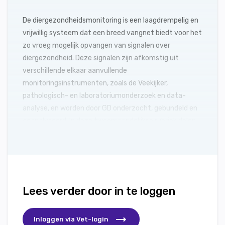
De diergezondheidsmonitoring is een laagdrempelig en
vrijwillig systeem dat een breed vangnet biedt voor het
zo vroeg mogelijk opvangen van signalen over
diergezondheid. Deze signalen zijn afkomstig uit
verschillende elkaar aanvullende
monitoringsinstrumenten, zoals de Veekijker,
pathologisch- en laboratoriumonderzoek en data-
analyse, en worden door GD onderzocht, gebundeld en
geanalyseerd. In deze tweemaandelijkse rubriek delen
dierenartsen van GD bevindingen uit de monitoring.
Lees verder door in te loggen
Inloggen via Vet-login