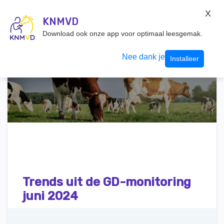
KNMvD Konnect
X
KNMVD.NL
KNMVD
Inloggen
Download ook onze app voor optimaal leesgemak.
Nee dank je
Installeer
Trends uit de GD-monitoring
juni 2024