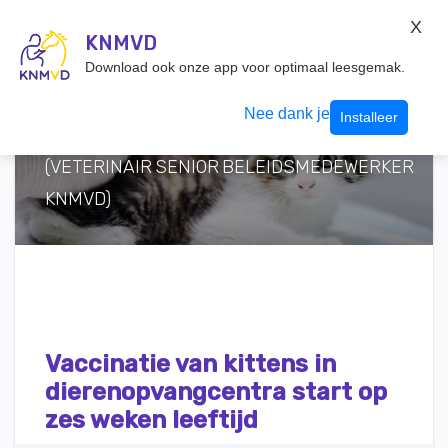
KNMvD Konnect
TEKST: RUTH VAN DER LEIJ (FACULTEIT
X
DIERGENEESKUNDE - SHELTER MEDICINE
KNMVD.NL
KNMVD
Inloggen
Download ook onze app voor optimaal leesgemak.
PROGRAMMA), CLAIRE LAANE (MEDISCH
MANAGER DIERENBESCHERMING), JOOST
Nee dank je
Installeer
VAN HERTEN
(VETERINAIR SENIOR BELEIDSMEDEWERKER
KNMVD)
Vaccinatie van kittens in
dierenopvangcentra start op
zes weken leeftijd