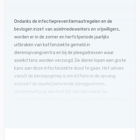
Ondanks de infectiepreventiemaatregelen en de
bevlogen inzet van asielmedewerkers en vrijwilligers,
worden er in de zomer en herfstperiode jaarlijks
uitbraken van kattenziekte gemeld in
dierenopvangcentra en bij de pleegadressen waar
asielkittens worden verzorgd. De dieren lopen een grote
kans aan deze infectieziekte dood te gaan. Het advies
vanuit de beroepsgroep is om kittens in de opvang,
inclusief de daarbij behorende pleeggezinnen,
routinematig op een leeftijd van zes weken te
vaccineren (en tijdens een uitbraak van kattenziekte in
de betreffende dierenopvang/pleeggezin op een
leeftijd van minimaal vier weken).