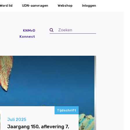
Word lid
UDN-aanvragen
Webshop
Inloggen
KNMvD
Konnect
Tijdschrift
Juli 2025
Jaargang 150, aflevering 7,