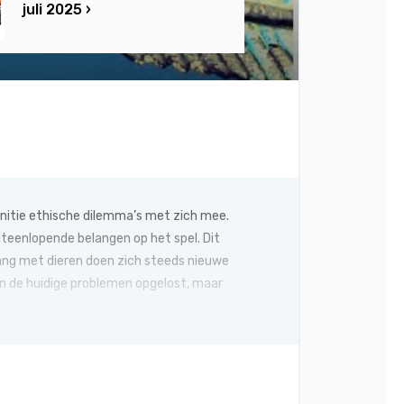
juli 2025 ›
initie ethische dilemma’s met zich mee.
iteenlopende belangen op het spel. Dit
gang met dieren doen zich steeds nieuwe
 van de huidige problemen opgelost, maar