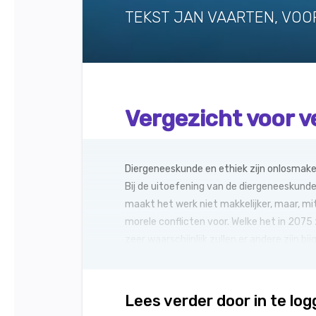
TEKST JAN VAARTEN, VOO
Vergezicht voor v
Diergeneeskunde en ethiek zijn onlosmakel
Bij de uitoefening van de diergeneeskunde
maakt het werk niet makkelijker, maar, m
morele conflicten voor. Welke het in 2075 
zeer waarschijnlijk zullen er andere zijn b
Lees verder door in te lo