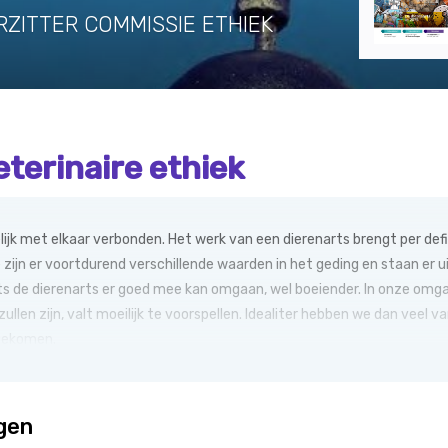
RZITTER COMMISSIE ETHIEK
eterinaire ethiek
ijk met elkaar verbonden. Het werk van een dierenarts brengt per def
 zijn er voortdurend verschillende waarden in het geding en staan er u
its de dierenarts er goed mee kan omgaan, wel boeiender. In onze om
zullen zijn, valt moeilijk te voorspellen. Idealiter hebben we dan veel
ijgekomen.
ggen