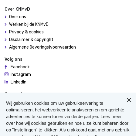
Over KNMvD
Over ons
Werken bij de KNMvD
Privacy & cookies
Disclaimer & copyright
Algemene (leverings)voorwaarden
Volg ons
Facebook
Instagram
LinkedIn
Contact
De Molen 94
Wij gebruiken cookies om uw gebruikservaring te
3995 AX Houten
optimaliseren, het webverkeer te analyseren en om gerichte
advertenties te kunnen tonen via derde partijen. Lees meer
0306348900
over hoe wij cookies gebruiken en hoe u ze kunt beheren door
Meer contact
op "Instellingen" te klikken. Als u akkoord gaat met ons gebruik
Veterinair Vangnet