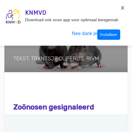
KNMvD Konnect
X
KNMVD.NL
KNMVD
Inloggen
Download ook onze app voor optimaal leesgemak.
Nee dank je
Installeer
TEKST: TRYNTSJE CUPERUS, RIVM
Zoönosen gesignaleerd