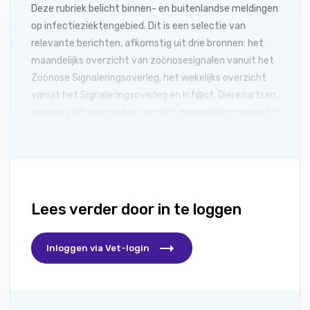
Deze rubriek belicht binnen- en buitenlandse meldingen
op infectieziektengebied. Dit is een selectie van
relevante berichten, afkomstig uit drie bronnen: het
maandelijks overzicht van zoönosesignalen vanuit het
Zoönose Signaleringsoverleg, het wekelijks overzicht
vanuit het Signaleringsoverleg en Inf@ct. Dierenartsen
kunnen zich aanmelden voor het maandelijks overzicht
via signalen.rivm.nl.
Lees verder door in te loggen
Inloggen via Vet-login