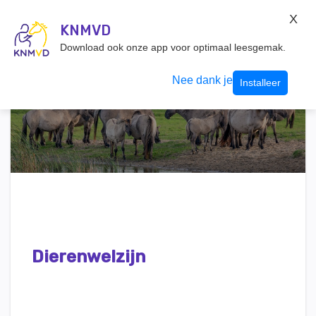
KNMvD Konnect
X
KNMVD.NL
KNMVD
Inloggen
Download ook onze app voor optimaal leesgemak.
Nee dank je
Installeer
Dierenwelzijn